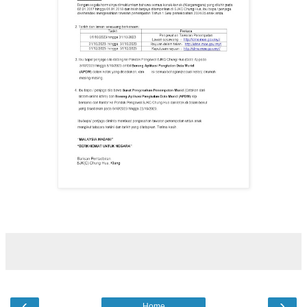
‹
›
Home