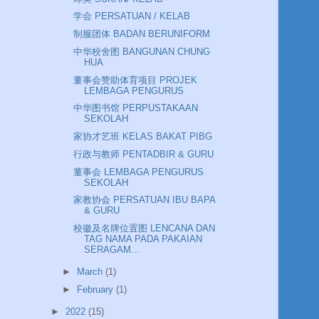
学会 PERSATUAN / KELAB
制服团体 BADAN BERUNIFORM
中华校舍图 BANGUNAN CHUNG
HUA
董事会赞助体育项目 PROJEK
LEMBAGA PENGURUS
中华图书馆 PERPUSTAKAAN
SEKOLAH
家协才艺班 KELAS BAKAT PIBG
行政与教师 PENTADBIR & GURU
董事会 LEMBAGA PENGURUS
SEKOLAH
家教协会 PERSATUAN IBU BAPA
& GURU
校徽及名牌位置图 LENCANA DAN
TAG NAMA PADA PAKAIAN
SERAGAM...
►
March
(1)
►
February
(1)
►
2022
(15)