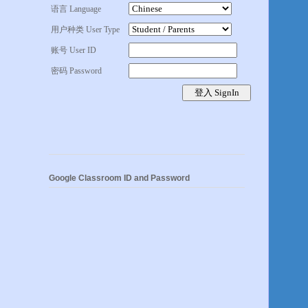
语言 Language
用户种类 User Type
账号 User ID
密码 Password
Google Classroom ID and Password