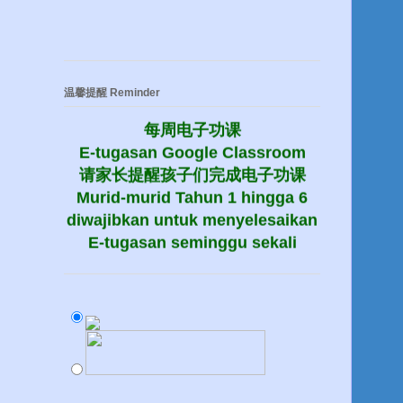
温馨提醒 Reminder
每周电子功课
E-tugasan Google Classroom
请家长提醒孩子们完成电子功课
Murid-murid Tahun 1 hingga 6
diwajibkan untuk menyelesaikan
E-tugasan seminggu sekali