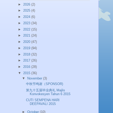
►
2026
(2)
►
2025
(4)
►
2024
(6)
►
2023
(34)
►
2022
(15)
►
2021
(24)
►
2020
(47)
►
2019
(94)
►
2018
(32)
►
2017
(26)
►
2016
(28)
▼
2015
(36)
▼
November
(3)
中秋节鸣谢（SPONSOR)
第九十五届毕业典礼 Majlis
Konvokesyen Tahun 6 2015
CUTI SEMPENA HARI
DEEPAVALI 2015
►
October
(10)