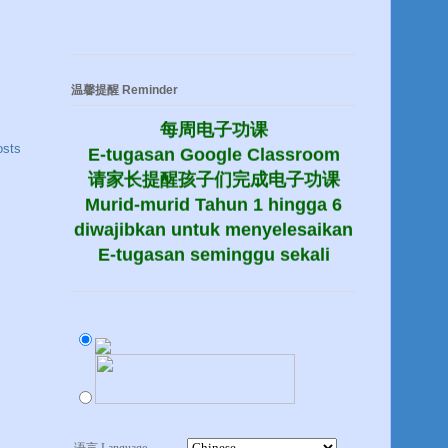
温馨提醒 Reminder
每周电子功课
E-tugasan Google Classroom
osts
请家长提醒孩子们完成电子功课
Murid-murid Tahun 1 hingga 6
diwajibkan untuk menyelesaikan
E-tugasan seminggu sekali