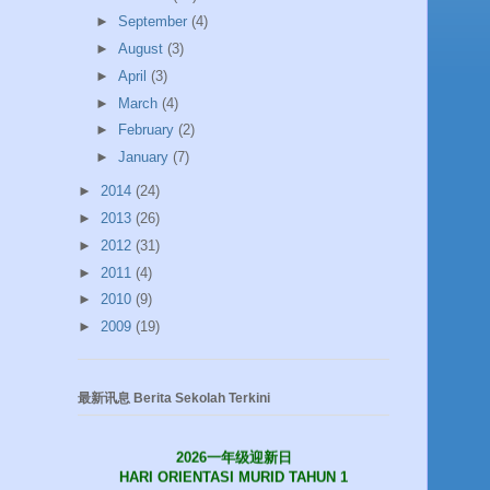
►
September
(4)
►
August
(3)
►
April
(3)
►
March
(4)
►
February
(2)
►
January
(7)
►
2014
(24)
►
2013
(26)
►
2012
(31)
►
2011
(4)
►
2010
(9)
►
2009
(19)
最新讯息 Berita Sekolah Terkini
2026一年级迎新日
HARI ORIENTASI MURID TAHUN 1
09.01.2026