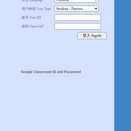
语言 Language
用户种类 User Type
账号 User ID
密码 Password
Google Classroom ID and Password