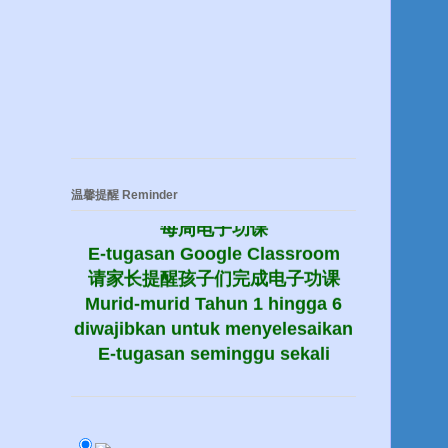
温馨提醒 Reminder
每周电子功课
E-tugasan Google Classroom
请家长提醒孩子们完成电子功课
Murid-murid Tahun 1 hingga 6
diwajibkan untuk menyelesaikan
E-tugasan seminggu sekali