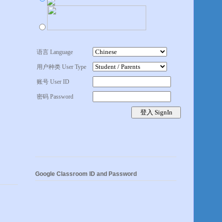
语言 Language
用户种类 User Type
账号 User ID
密码 Password
Google Classroom ID and Password