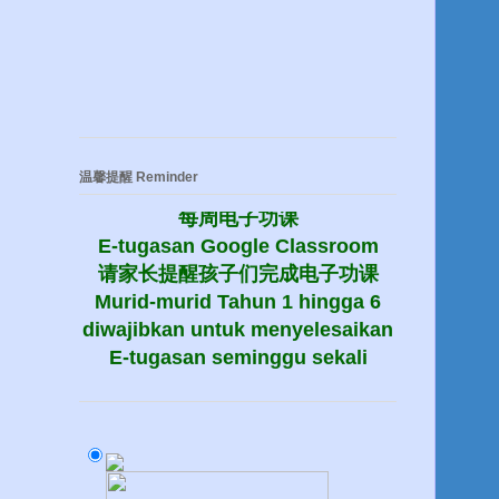
温馨提醒 Reminder
每周电子功课
E-tugasan Google Classroom
请家长提醒孩子们完成电子功课
Murid-murid Tahun 1 hingga 6
diwajibkan untuk menyelesaikan
E-tugasan seminggu sekali