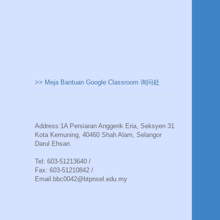
>> Meja Bantuan Google Classroom 询问处
Address:1A Persiaran Anggerik Eria, Seksyen 31
Kota Kemuning, 40460 Shah Alam, Selangor
Darul Ehsan.
Tel: 603-51213640 /
Fax: 603-51210842 /
Email:bbc0042@btpnsel.edu.my