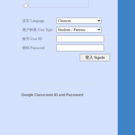
语言 Language
用户种类 User Type
账号 User ID
密码 Password
Google Classroom ID and Password