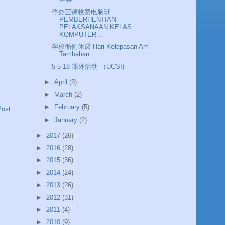
停办正课收费电脑班
PEMBERHENTIAN
PELAKSANAAN KELAS
KOMPUTER...
学校循例休课 Hari Kelepasan Am
Tambahan
5-5-18 课外活动 （UCSI)
►
April
(3)
►
March
(2)
►
February
(5)
Post
►
January
(2)
►
2017
(26)
►
2016
(28)
►
2015
(36)
►
2014
(24)
►
2013
(26)
►
2012
(31)
►
2011
(4)
►
2010
(9)