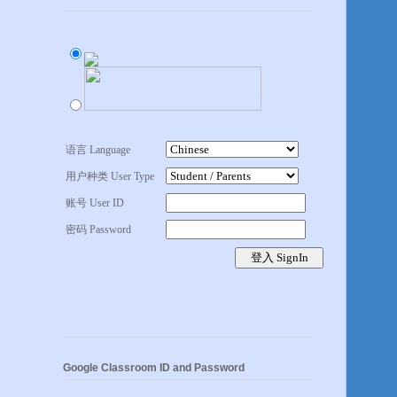
语言 Language
用户种类 User Type
账号 User ID
密码 Password
Google Classroom ID and Password