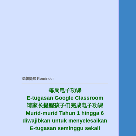
温馨提醒 Reminder
每周电子功课
E-tugasan Google Classroom
请家长提醒孩子们完成电子功课
Murid-murid Tahun 1 hingga 6
diwajibkan untuk menyelesaikan
E-tugasan seminggu sekali