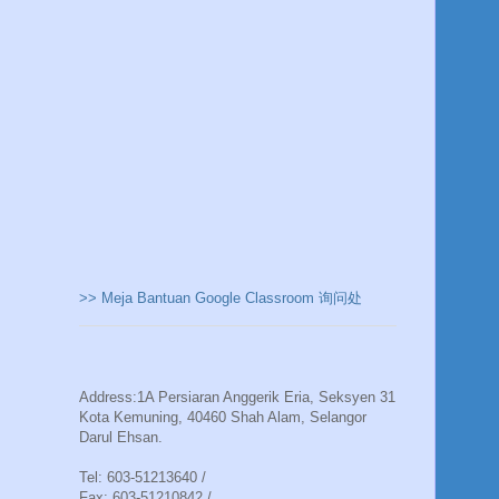
>> Meja Bantuan Google Classroom 询问处
Address:1A Persiaran Anggerik Eria, Seksyen 31
Kota Kemuning, 40460 Shah Alam, Selangor
Darul Ehsan.
Tel: 603-51213640 /
Fax: 603-51210842 /