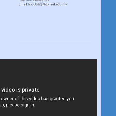
Email:bbc0042@btpnsel.edu.my