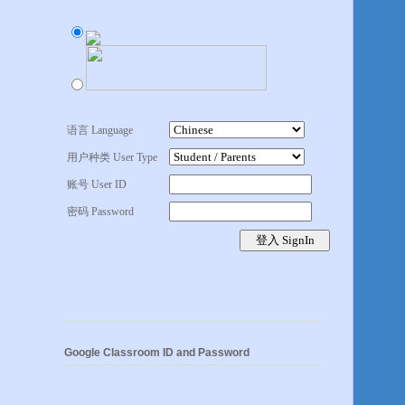
语言 Language
用户种类 User Type
账号 User ID
密码 Password
Google Classroom ID and Password