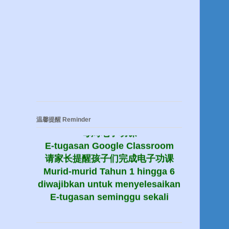
温馨提醒 Reminder
每周电子功课
E-tugasan Google Classroom
请家长提醒孩子们完成电子功课
Murid-murid Tahun 1 hingga 6
diwajibkan untuk menyelesaikan
E-tugasan seminggu sekali