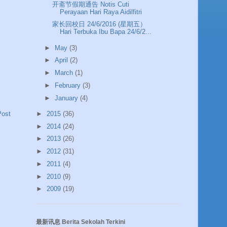
开斋节假期通告 Notis Cuti
Perayaan Hari Raya Aidilfitri
家长回校日 24/6/2016 (星期五）
Hari Terbuka Ibu Bapa 24/6/2...
►
May
(3)
►
April
(2)
►
March
(1)
►
February
(3)
►
January
(4)
►
2015
(36)
Post
►
2014
(24)
►
2013
(26)
►
2012
(31)
►
2011
(4)
►
2010
(9)
►
2009
(19)
最新讯息 Berita Sekolah Terkini