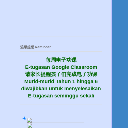
温馨提醒 Reminder
每周电子功课
E-tugasan Google Classroom
请家长提醒孩子们完成电子功课
Murid-murid Tahun 1 hingga 6
diwajibkan untuk menyelesaikan
E-tugasan seminggu sekali