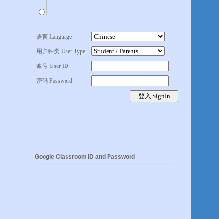
语言 Language
用户种类 User Type
账号 User ID
密码 Password
Google Classroom ID and Password