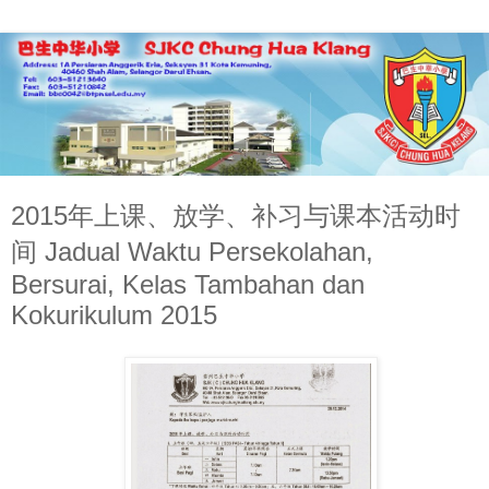
2015年上课、放学、补习与课本活动时
间 Jadual Waktu Persekolahan,
Bersurai, Kelas Tambahan dan
Kokurikulum 2015